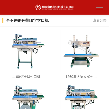
全不锈钢色带印字封口机
查看分类
1100标准型封口机…
1260型大物立式封…