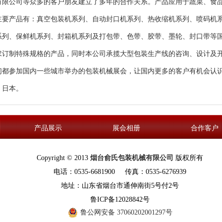
有限公司等众多的客户朋友建立了多年的合作关系。产品应用于蔬菜、食
主要产品有：
真空包装机系列
、
自动封口机系列
、
热收缩机系列
、
喷码机
系列、
保鲜机系列
、
封箱机系列
及打包带、色带、胶带、墨轮、封口带等
求订制特殊规格的产品，同时本公司承揽大型包装生产线的咨询、设计及
们都参加国内一些城市举办的包装机械展会，让国内更多的客户有机会认
、日本。
产品展示
展会相册
合作客户
Copyright © 2013
烟台俞氏包装机械有限公司
版权所有
电话：0535-6681900 传真：0535-6276939
地址：山东省烟台市通伸南街5号付2号
鲁ICP备12028842号
鲁公网安备 37060202001297号