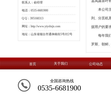
县禹露茶叶
联系人：俞经理
本公司
电话：0535-6681900
列、分页机
Q Q：395168313
网址：http://www.ytysbzjx.com
据用户的要
地址：山东省烟台市通伸南街5号付2号
每年我
罗斯、朝鲜
关于我们
首页
公司动态
全国咨询热线
0535-6681900