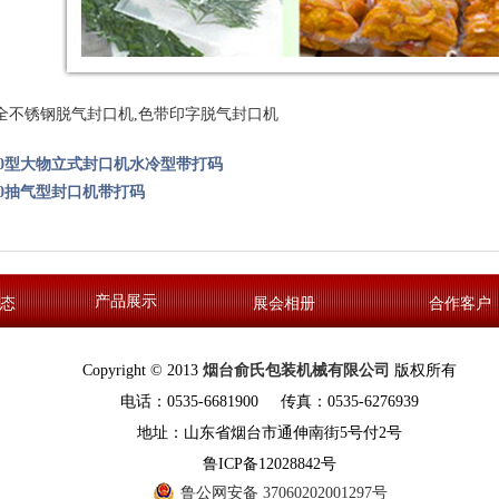
全不锈钢脱气封口机,色带印字脱气封口机
260型大物立式封口机水冷型带打码
00抽气型封口机带打码
产品展示
态
展会相册
合作客户
Copyright © 2013
烟台俞氏包装机械有限公司
版权所有
电话：0535-6681900 传真：0535-6276939
地址：山东省烟台市通伸南街5号付2号
鲁ICP备12028842号
鲁公网安备 37060202001297号